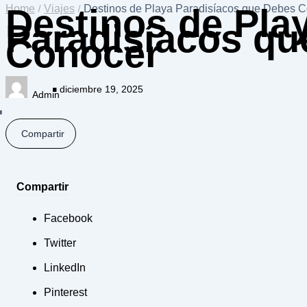
Destinos de Pla
Home
Viajes
Destinos de Playa Paradisíacos que Debes 
Paradisíacos qu
Conocer
diciembre 19, 2025
Admin
Compartir
Compartir
Facebook
Twitter
LinkedIn
Pinterest